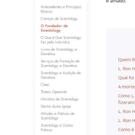
e amado.
Antecedentes e Princípios
Básicos
Crenças de Scientology
O Fundador de
Scientology
O Que é Que Scientology
Faz pelo Indivíduo
Livros de Scientology e
Dianética
Quem fo
Serviços de Formação de
Scientology e Dianética
L. Ron 
Scientology e Audição de
Dianética
Qual foi
Clear
A morte
Thetan Operante
Como L.
Ministros de Scientology
fizeram
Dentro duma Igreja
L. Ron 
Atitudes e Práticas de
Scientology
L. Ron 
Scientology e Outras
Como é 
Práticas