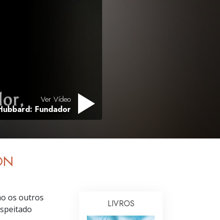
ntários de Scientology
Ver Vídeo
Hubbard: Fundador
ON
o os outros
LIVROS
espeitado