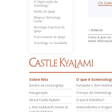
A Organização de
Os Scie
Scientology
Gestão da Igreja
Religious Technology
Center
Tecnologia Espiritual da
Anterior
Igreja
Financiamento da Igreja
Como é que um 
tantas informaçõ
Scientology na Sociedade
Sobre Nós
O que é Scientolog
Dentro da nossa Igreja
Fundador L. Ron Hubba
Inauguração
Crenças de Scientology
About Castle Kyalami
O que é Dianética?
L. Ron Hubbard’s Home at
Antecedentes e Origen
Linksfield Ridge