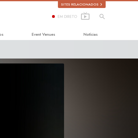
SITES RELACIONADOS
EM DIRETO
os
Event Venues
Notícias
a a Felicidade
licada
bre as Drogas
s Direitos Humanos
 Cidadãos para os
nos