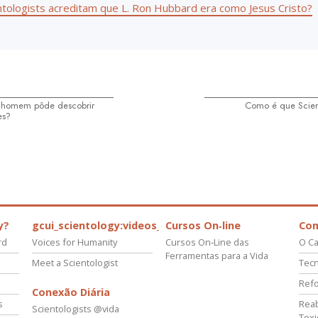
ntologists acreditam que L. Ron Hubbard era como Jesus Cristo?
homem pôde descobrir
Como é que Scien
es?
y?
gcui_scientology:videos_about_kyalami_from_scnnw
Cursos On‑line
Co
rd
Voices for Humanity
Cursos On‑Line das
O Ca
Ferramentas para a Vida
Meet a Scientologist
Tecn
Refo
Conexão Diária
s
Reab
Scientologists @vida
Tox