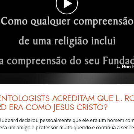
Amor e Ódio –
Ministros Volu
O que é a Grandeza?
L. Ron 
ENTOLOGISTS ACREDITAM QUE L. R
D ERA COMO JESUS CRISTO?
 Hubbard declarou pessoalmente que ele era um homem com
era um amigo e professor muito querido e continua a ser r