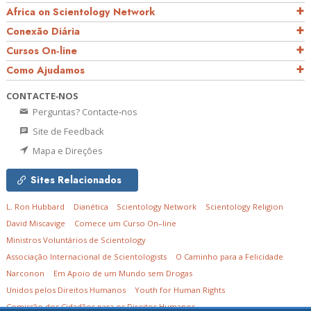
Africa on Scientology Network
Conexão Diária
Cursos On‑line
Como Ajudamos
CONTACTE‑NOS
Perguntas? Contacte‑nos
Site de Feedback
Mapa e Direções
Sites Relacionados
L. Ron Hubbard
Dianética
Scientology Network
Scientology Religion
David Miscavige
Comece um Curso On–line
Ministros Voluntários de Scientology
Associação Internacional de Scientologists
O Caminho para a Felicidade
Narconon
Em Apoio de um Mundo sem Drogas
Unidos pelos Direitos Humanos
Youth for Human Rights
Comissão dos Cidadãos para os Direitos Humanos