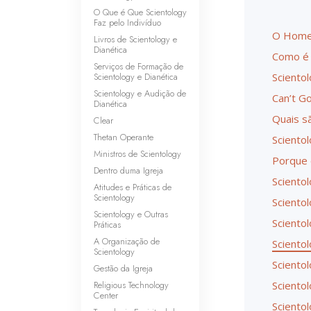
O Que é Que Scientology
Faz pelo Indivíduo
O Homem
Livros de Scientology e
Dianética
Como é 
Serviços de Formação de
Scientology e Dianética
Sciento
Scientology e Audição de
Can’t G
Dianética
Quais sã
Clear
Thetan Operante
Sciento
Ministros de Scientology
Porque 
Dentro duma Igreja
Sciento
Atitudes e Práticas de
Scientology
Sciento
Scientology e Outras
Sciento
Práticas
A Organização de
Sciento
Scientology
Sciento
Gestão da Igreja
Religious Technology
Sciento
Center
Sciento