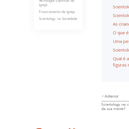
Tecnologia Espiritual da
Igreja
Sciento
Financiamento da Igreja
Sciento
Scientology na Sociedade
As cria
O que é
Uma pes
Sciento
Qual é 
figuras 
Anterior
Scientology vai 
da sua mente?