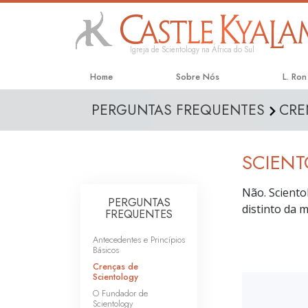
Igreja de Scientology na África do Sul
Home
Sobre Nós
L. Ro
PERGUNTAS FREQUENTES
CRE
SCIENT
Não. Sciento
PERGUNTAS
distinto da 
FREQUENTES
Antecedentes e Princípios
Básicos
Crenças de
Scientology
O Fundador de
Scientology