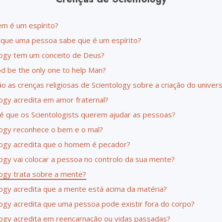
Amor e Ódio –
Ministros Volu
O que é a Grandeza?
 é um espírito?
que uma pessoa sabe que é um espírito?
logy tem um conceito de Deus?
od be the only one to help Man?
o as crenças religiosas de Scientology sobre a criação do univer
logy acredita em amor fraternal?
é que os Scientologists querem ajudar as pessoas?
logy reconhece o bem e o mal?
logy acredita que o homem é pecador?
logy vai colocar a pessoa no controlo da sua mente?
logy trata sobre a mente?
logy acredita que a mente está acima da matéria?
logy acredita que uma pessoa pode existir fora do corpo?
logy acredita em reencarnação ou vidas passadas?