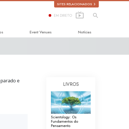
SITES RELACIONADOS
EM DIRETO
os
Event Venues
Notícias
a a Felicidade
licada
eparado e
LIVROS
bre as Drogas
s Direitos Humanos
 Cidadãos para os
Scientology: Os
nos
Fundamentos do
Pensamento