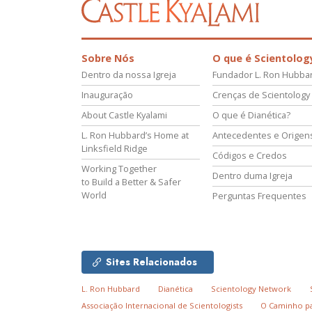
Sobre Nós
O que é Scientolog
Dentro da nossa Igreja
Fundador L. Ron Hubba
Inauguração
Crenças de Scientology
About Castle Kyalami
O que é Dianética?
L. Ron Hubbard’s Home at
Antecedentes e Origen
Linksfield Ridge
Códigos e Credos
Working Together
Dentro duma Igreja
to Build a Better & Safer
World
Perguntas Frequentes
Sites Relacionados
L. Ron Hubbard
Dianética
Scientology Network
Associação Internacional de Scientologists
O Caminho pa