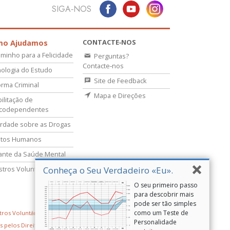
SIGA‑NOS
CONTACTE‑NOS
mo Ajudamos
minho para a Felicidade
Perguntas?
Contacte‑nos
ologia do Estudo
Site de Feedback
rma Criminal
Mapa e Direções
ilitação de
icodependentes
rdade sobre as Drogas
itos Humanos
lante da Saúde Mental
Conheça o Seu Verdadeiro «Eu».
stros Voluntários
O seu primeiro passo
para descobrir mais
pode ser tão simples
como um Teste de
tros Voluntários de Scientology
Personalidade
s pelos Direitos Humanos
Youth for Human Rights