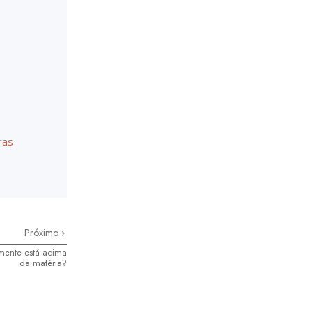
ras
Próximo
 mente está acima
da matéria?