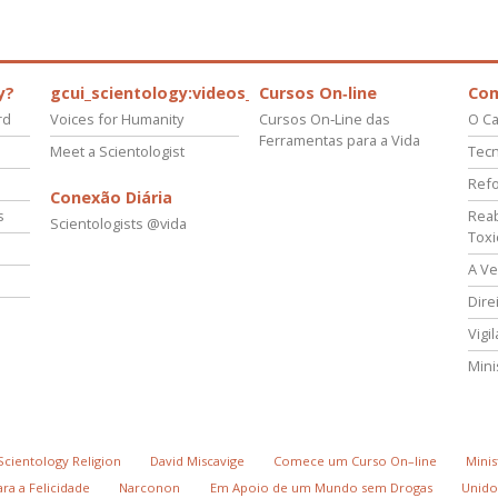
y?
gcui_scientology:videos_about_kyalami_from_scnnw
Cursos On‑line
Co
rd
Voices for Humanity
Cursos On‑Line das
O Ca
Ferramentas para a Vida
Meet a Scientologist
Tecn
Refo
Conexão Diária
s
Reab
Scientologists @vida
Tox
A Ve
Dire
Vigi
Mini
Scientology Religion
David Miscavige
Comece um Curso On–line
Minis
ra a Felicidade
Narconon
Em Apoio de um Mundo sem Drogas
Unido