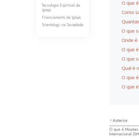
O que é
Tecnologia Espiritual da
Igreja
Como sã
Financiamento da Igreja
Quantas
Scientology na Sociedade
O que s
Onde é 
O que é
O que s
Qual é 
O que é
O que é
Anterior
O que é Missões
Internacional (SM