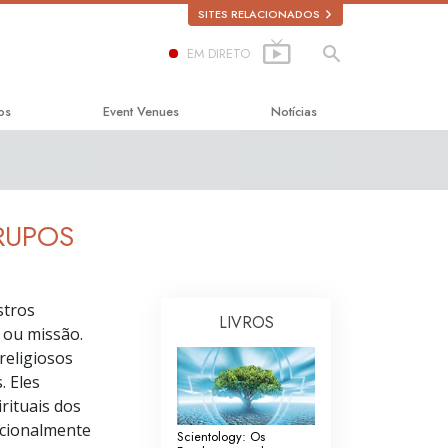
SITES RELACIONADOS
EM DIRETO
os
Event Venues
Notícias
a a Felicidade
licada
RUPOS
stros
LIVROS
bre as Drogas
 ou missão.
religiosos
s Direitos Humanos
. Eles
 Cidadãos para os
rituais dos
nos
icionalmente
Scientology: Os