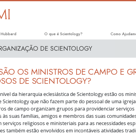
n Hubbard
O que é Scientology?
Como Ajudam
RGANIZAÇÃO DE SCIENTOLOGY
Crenças e Práticas
O Caminho par
Credos e Códigos de Scientology
Escolástica Ap
SÃO OS MINISTROS DE CAMPO E G
Aquilo que os Scientologists Dizem
Criminon
sobre Scientology
OSOS DE SCIENTOLOGY?
Narconon
Conheça um Scientologist
nível da hierarquia eclesiástica de Scientology estão os mini
A Verdade so
de Scientology que não fazem parte do pessoal de uma igreja
Dentro duma Igreja
ros de campo organizam grupos para providenciar serviços 
Unidos para o
Os Princípios Básicos de Scientology
s às suas famílias, amigos e membros das suas comunidades
Comissão dos
 serviços religiosos e ministeriais para as necessidades espi
Uma Introdução a Dianética
Direitos Huma
Eles também estão envolvidos em incontáveis atividades trad