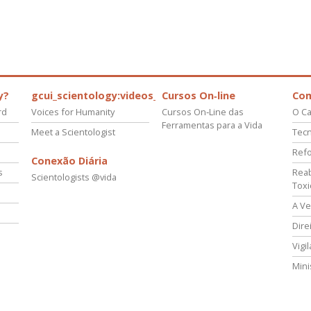
y?
gcui_scientology:videos_about_kyalami_from_scnnw
Cursos On‑line
Co
rd
Voices for Humanity
Cursos On‑Line das
O Ca
Ferramentas para a Vida
Meet a Scientologist
Tecn
Refo
Conexão Diária
s
Reab
Scientologists @vida
Tox
A Ve
Dire
Vigi
Mini