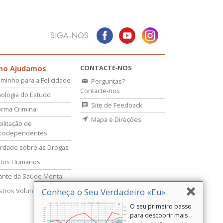
SIGA‑NOS
CONTACTE‑NOS
mo Ajudamos
minho para a Felicidade
Perguntas?
Contacte‑nos
ologia do Estudo
Site de Feedback
rma Criminal
Mapa e Direções
ilitação de
icodependentes
rdade sobre as Drogas
itos Humanos
lante da Saúde Mental
Conheça o Seu Verdadeiro «Eu».
stros Voluntários
O seu primeiro passo
para descobrir mais