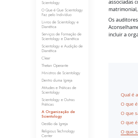
associadas c
Scientology
matrimonial,
O Que é Que Scientology
Faz pelo Indivíduo
Os auditore
Livros de Scientology e
Dianética
Aconselhamen
Serviços de Formação de
incluir a or
Scientology e Dianética
Scientology e Audição de
Dianética
Clear
Thetan Operante
Ministros de Scientology
Dentro duma Igreja
Atitudes e Práticas de
Scientology
Qual é a
Scientology e Outras
O que é
Práticas
A Organização de
O que s
Scientology
O que é
Gestão da Igreja
Religious Technology
O que s
Center