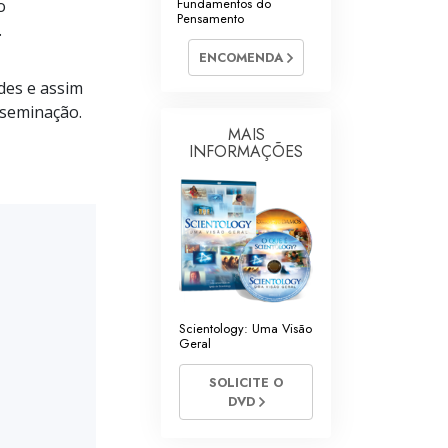
Fundamentos do
o
ntários de Scientology
Pensamento
.
ENCOMENDA
des e assim
isseminação.
MAIS
INFORMAÇÕES
Scientology: Uma Visão
Geral
SOLICITE O
DVD