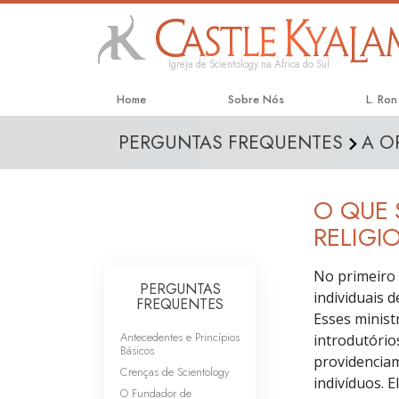
Igreja de Scientology na África do Sul
Home
Sobre Nós
L. Ro
PERGUNTAS FREQUENTES
A O
O QUE 
RELIGI
No primeiro 
PERGUNTAS
individuais 
FREQUENTES
Esses minist
Antecedentes e Princípios
introdutório
Básicos
providenciam
Crenças de Scientology
indivíduos. 
O Fundador de