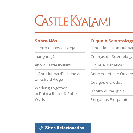
Sobre Nós
O que é Scientolog
Dentro da nossa Igreja
Fundador L. Ron Hubba
Inauguração
Crenças de Scientology
About Castle Kyalami
O que é Dianética?
L. Ron Hubbard’s Home at
Antecedentes e Origen
Linksfield Ridge
Códigos e Credos
Working Together
Dentro duma Igreja
to Build a Better & Safer
World
Perguntas Frequentes
Sites Relacionados